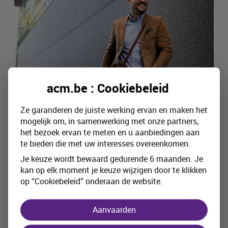
acm.be : Cookiebeleid
Ze garanderen de juiste werking ervan en maken het
mogelijk om, in samenwerking met onze partners,
het bezoek ervan te meten en u aanbiedingen aan
te bieden die met uw interesses overeenkomen.
Heb je een
BA
-verzekering nodig
voor een elektrische fiets of speed
Je keuze wordt bewaard gedurende 6 maanden. Je
pedelec?
kan op elk moment je keuze wijzigen door te klikken
op “Cookiebeleid” onderaan de website.
Geniet je tijdens mooie weekends van een
ontspannend fietstochtje met je elektrische
Aanvaarden
fiets? Of is je speed pedelec jouw ideale
vervoermiddel van en naar het werk? Super! Maar