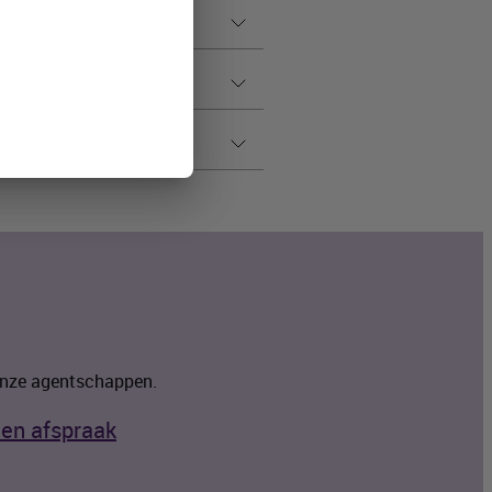
n
roi
 onze agentschappen.
en afspraak