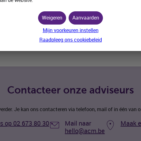
aan de website.
Antwerpen
Luik
Weigeren
Aanvaarden
Gent
Name
Mijn voorkeuren instellen
Charle
Raadpleeg ons cookiebeleid
Contacteer onze adviseurs
verder. Je kan ons contacteren via telefoon, mail of in één van
s op 02 673 80 30
Mail naar
Maak e
hello@acm.be