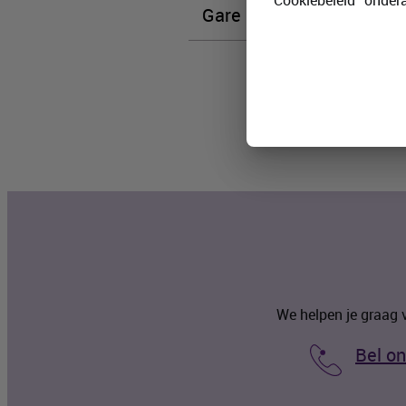
“Cookiebeleid” onder
Gare Maritime
We helpen je graag 
Bel on