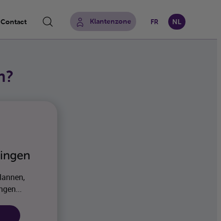
Klantenzone
Contact
FR
NL
Zoeken op website
n?
ringen
lannen,
ngen...