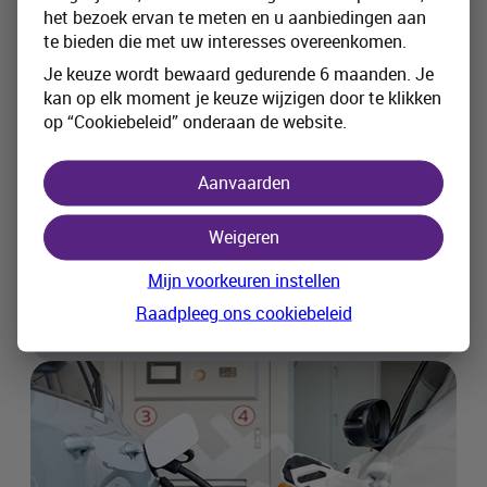
het bezoek ervan te meten en u aanbiedingen aan
Rookmelders verplicht? Ontdek het
te bieden die met uw interesses overeenkomen.
hier!
Je keuze wordt bewaard gedurende 6 maanden. Je
kan op elk moment je keuze wijzigen door te klikken
Een woningbrand komt meestal onverwacht en
op “Cookiebeleid” onderaan de website.
kan op korte tijd grote schade aanrichten. Toch
kun je jezelf en je gezin beschermen tegen de
ergste gevolgen. Rookmelders spelen daarin een
Aanvaarden
cruciale rol: ze gaan af zodra er rook wordt
gedetecteerd en geven zo een vroege
Weigeren
waarschuwing bij gevaar.
Mijn voorkeuren instellen
Raadpleeg ons cookiebeleid
10 oktober 2025