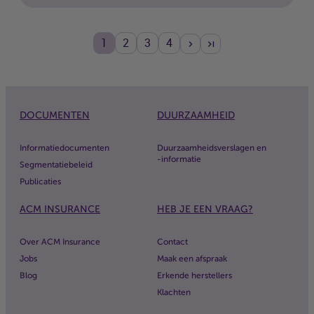
1
2
3
4
DOCUMENTEN
DUURZAAMHEID
Informatiedocumenten
Duurzaamheidsverslagen en
-informatie
Segmentatiebeleid
Publicaties
ACM
INSURANCE
HEB JE EEN VRAAG?
Over
ACM
Insurance
Contact
Jobs
Maak een afspraak
Blog
Erkende herstellers
Klachten