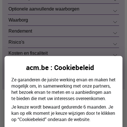
Optionele aanvullende waarborgen
Waarborg
Rendement
Risico's
Kosten en fiscaliteit
Verzekeringsmaatschappij
acm.be : Cookiebeleid
Verzekeringstussenpersoon
Ze garanderen de juiste werking ervan en maken het
mogelijk om, in samenwerking met onze partners,
het bezoek ervan te meten en u aanbiedingen aan
te bieden die met uw interesses overeenkomen.
Interesse in onze verzekering?
Je keuze wordt bewaard gedurende 6 maanden. Je
kan op elk moment je keuze wijzigen door te klikken
Raadpleeg de website van onze
op “Cookiebeleid” onderaan de website.
verzekeringstussenpersoon Beobank.