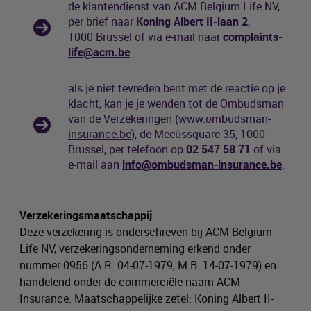
de klantendienst van
ACM Belgium Life NV,
per brief naar
Koning Albert II-laan 2
,
1000 Brussel of via e-mail naar
complaints-
life@acm.be
als je niet tevreden bent met de reactie op je
klacht, kan je je wenden tot de Ombudsman
van de Verzekeringen (
www.ombudsman-
insurance.be
), de Meeûssquare 35, 1000
Brussel, per telefoon op
02 547 58 71
of via
e-mail aan
info@ombudsman-insurance.be
.
Verzekeringsmaatschappij
Deze verzekering is onderschreven bij ACM Belgium
Life NV, verzekeringsonderneming erkend onder
nummer 0956 (A.R. 04-07-1979, M.B. 14-07-1979) en
handelend onder de commerciële naam ACM
Insurance. Maatschappelijke zetel: Koning Albert II-