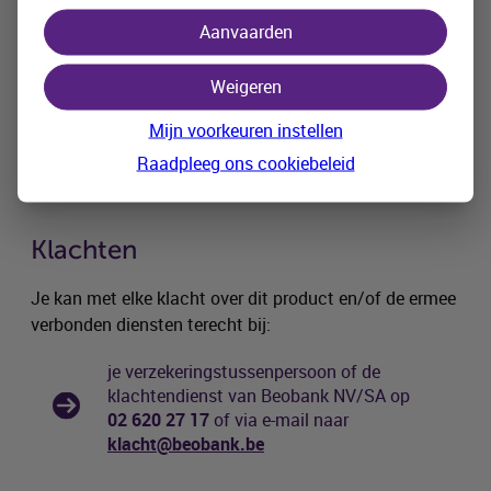
Aanvaarden
Weigeren
Mijn voorkeuren instellen
Nuttige documenten
Raadpleeg ons cookiebeleid
Klachten
Je kan met elke klacht over dit product en/of de ermee
verbonden diensten terecht bij:
je verzekeringstussenpersoon of de
klachtendienst van Beobank NV/SA op
02 620 27 17
of via e-mail naar
klacht@beobank.be