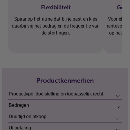
Flexibiliteit
Gewa
Spaar op het ritme dat bij je past en kies
Voor elke 
daarbij vrij het bedrag en de frequentie van
rentevoet g
de stortingen.
op het mo
Productkenmerken
Producttype, doelstelling en toepasselijk recht
Bedragen
Duurtijd en afkoop
Uitbetaling