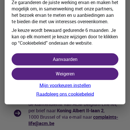
Ze garanderen de juiste werking ervan en maken het
mogelijk om, in samenwerking met onze partners,
Nuttige documenten
het bezoek ervan te meten en u aanbiedingen aan
te bieden die met uw interesses overeenkomen.
Je keuze wordt bewaard gedurende 6 maanden. Je
kan op elk moment je keuze wijzigen door te klikken
Klachten
op “Cookiebeleid” onderaan de website.
Je kan met elke klacht over dit product en/of de ermee
verbonden diensten terecht bij:
Aanvaarden
je verzekeringstussenpersoon of de
Weigeren
klachtendienst van Beobank NV/SA op
02 620 27 17
of via e-mail naar
Mijn voorkeuren instellen
klacht@beobank.be
Raadpleeg ons cookiebeleid
de klantendienst van
ACM Belgium Life NV,
per brief naar
Koning Albert II-laan 2
,
1000 Brussel of via e-mail naar
complaints-
life@acm.be