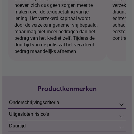
hoeven zich dus geen zorgen meer te
verzekerd
maken over de terugbetaling van je
diagnose t
lening. Het verzekerd kapitaal wordt
echter no
door de verzekeringsnemer vrij bepaald,
schadegev
maar mag niet meer bedragen dan het
eerste 60
bedrag van het krediet zelf. Tijdens de
contract.
duurtijd van de polis zal het verzekerd
bedrag maandelijks afnemen.
Productkenmerken
Onderschrijvingscriteria
Uitgesloten risico's
Duurtijd