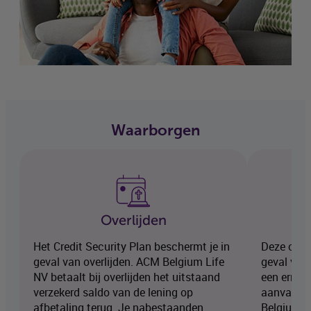
Waarborgen
Overlijden
Het Credit Security Plan beschermt je in
Deze opti
geval van overlijden. ACM Belgium Life
geval van
NV betaalt bij overlijden het uitstaand
een ernsti
verzekerd saldo van de lening op
aanvang v
afbetaling terug. Je nabestaanden
Belgium Li