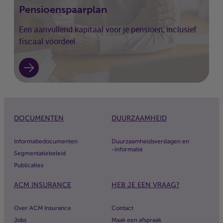
Pensioenspaarplan
Een aanvullend kapitaal voor je pensioen, inclusief
fiscaal voordeel
DOCUMENTEN
DUURZAAMHEID
Informatiedocumenten
Duurzaamheidsverslagen en
-informatie
Segmentatiebeleid
Publicaties
ACM
INSURANCE
HEB JE EEN VRAAG?
Over
ACM
Insurance
Contact
Jobs
Maak een afspraak