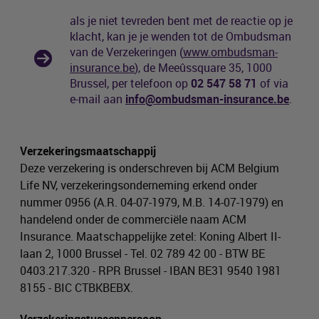
als je niet tevreden bent met de reactie op je
klacht, kan je je wenden tot de Ombudsman
van de Verzekeringen (
www.ombudsman-
insurance.be
), de Meeûssquare 35, 1000
Brussel, per telefoon op
02 547 58 71
of via
e-mail aan
info@ombudsman-insurance.be
.
Verzekeringsmaatschappij
Deze verzekering is onderschreven bij ACM Belgium
Life NV, verzekeringsonderneming erkend onder
nummer 0956 (A.R. 04-07-1979, M.B. 14-07-1979) en
handelend onder de commerciële naam ACM
Insurance. Maatschappelijke zetel: Koning Albert II-
laan 2, 1000 Brussel - Tel. 02 789 42 00 - BTW BE
0403.217.320 - RPR Brussel - IBAN BE31 9540 1981
8155 - BIC CTBKBEBX.