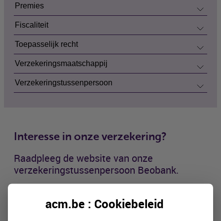
Premies
Fiscaliteit
Toepasselijk recht
Verzekeringsmaatschappij
Verzekeringstussenpersoon
Interesse in onze verzekering?
Raadpleeg de website van onze
verzekeringstussenpersoon Beobank.
acm.be : Cookiebeleid