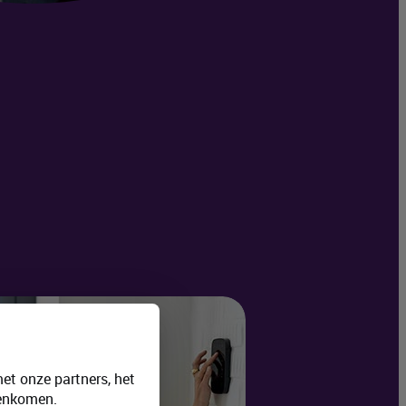
et onze partners, het
eenkomen.