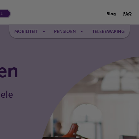
Blog
FAQ
EL
MOBILITEIT
PENSIOEN
TELEBEWAKING
en
nele