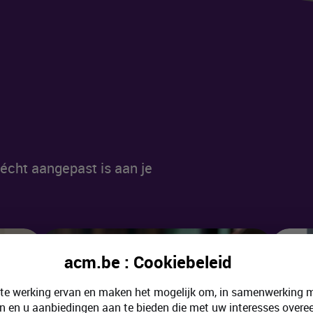
écht aangepast is aan je
acm.be : Cookiebeleid
ste werking ervan en maken het mogelijk om, in samenwerking m
n en u aanbiedingen aan te bieden die met uw interesses over