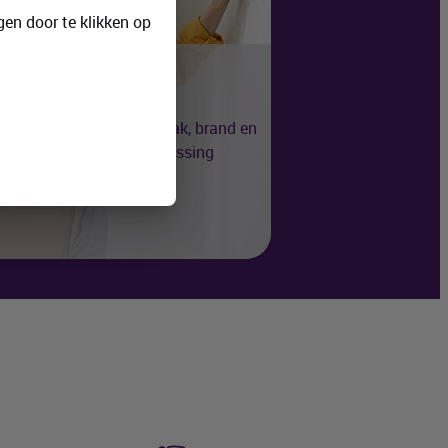
en door te klikken op
ebewaking
rm je bedrijf tegen inbraak, brand en
e dankzij onze all-in oplossing