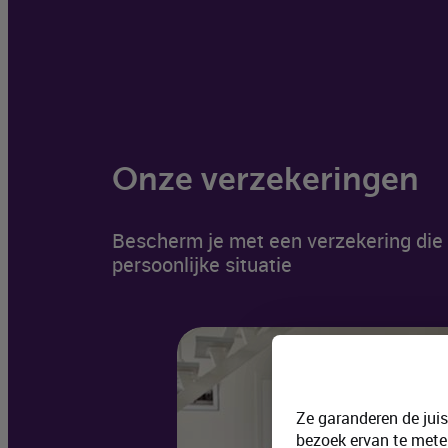
Onze verzekeringen
Bescherm je met een verzekering die 
persoonlijke situatie
Ze garanderen de jui
bezoek ervan te mete