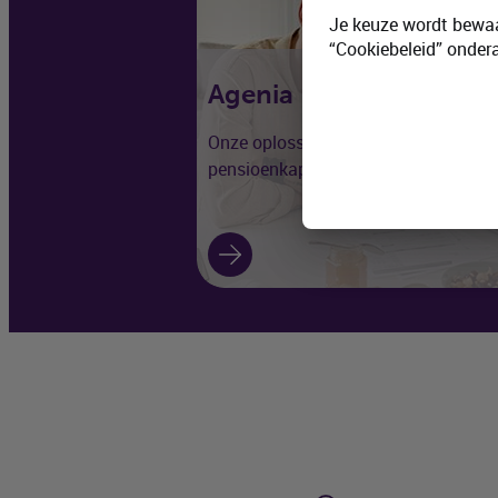
Je keuze wordt bewaa
“Cookiebeleid” onder
Agenia
Business
VAPZ
Onze oplossing voor een aanvullend
pensioenkapitaal voor zelfstandigen