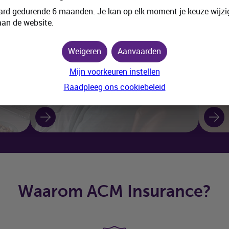
rd gedurende 6 maanden. Je kan op elk moment je keuze wijzig
aan de website.
Agenia
Business
IPT
Tel
Weigeren
Aanvaarden
Een aanvullend pensioen via jouw bedrijf,
Besche
Mijn voorkeuren instellen
volledig op maat
agressi
Raadpleeg ons cookiebeleid
Waarom
ACM
Insurance?