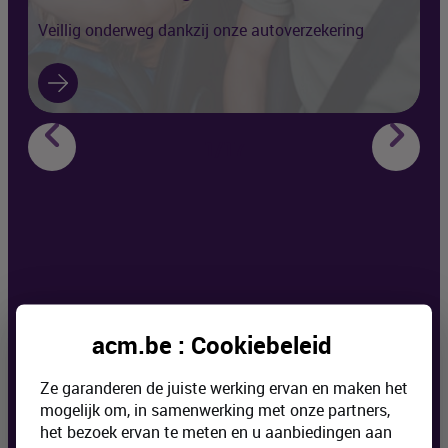
Ei
Veillig onderweg dankzij onze autoverzekering
op
1
17
Waarom
ACM
Insurance?
acm.be : Cookiebeleid
Ze garanderen de juiste werking ervan en maken het
mogelijk om, in samenwerking met onze partners,
het bezoek ervan te meten en u aanbiedingen aan
Jouw leven, jouw keuzes