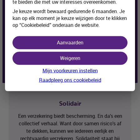
te bieden die met uw interesses overeenkomen.
Onze verzekeringen bieden een antwoord op
Je keuze wordt bewaard gedurende 6 maanden. Je
jouw specifieke situatie en wensen. Volstaat
kan op elk moment je keuze wijzigen door te klikken
op “Cookiebeleid” onderaan de website.
een basisdekking of heb je een uitgebreide
dekking nodig? Hoe zit het met bijstand of extra
opties? Samen bekijken we hoe we jouw
Aanvaarden
gemoedsrust het best verzekeren.
Weigeren
Mijn voorkeuren instellen
Raadpleeg ons cookiebeleid
Solidair
Een verzekering biedt bescherming. En da's een
collectief verhaal. Want door samen risico's af
te dekken, kunnen we iedereen eerlijk en
rechtvaardig verzekeren. Solidariteit staat bij