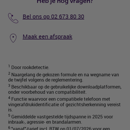
Heb je nog vragen?
Bel ons op 02 673 80 30
Maak een afspraak
1
Door rookdetectie.
2
Naargelang de gekozen formule en na wegname van
de twijfel volgens de reglementering.
3
Beschikbaar op de gebruikelijke downloadplatformen,
onder voorbehoud van compatibiliteit.
4
Functie waarvoor een compatibele telefoon met
vingerafdrukidentificatie of gezichtsherkenning vereist
is.
5
Gemiddelde vastgestelde tijdspanne in 2025 voor
inbraak-, agressie- en brandalarmen.
6
"vanaf"-tarief incl.
BTW
op 01/07/2026 voor een