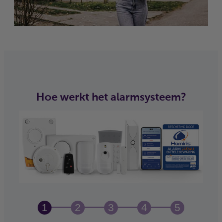
Hoe werkt het alarmsysteem?
1
2
3
4
5