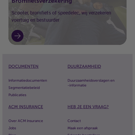
Bromfietsverzekering
Scooter, bromfiets of speedelec, wij verzekeren
voertuig en bestuurder
DOCUMENTEN
DUURZAAMHEID
Informatiedocumenten
Duurzaamheidsverslagen en
-informatie
Segmentatiebeleid
Publicaties
ACM
INSURANCE
HEB JE EEN VRAAG?
Over
ACM
Insurance
Contact
Jobs
Maak een afspraak