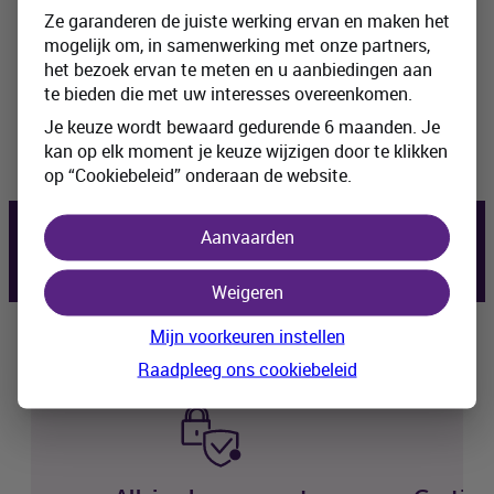
Ze garanderen de juiste werking ervan en maken het
Organisatie beveiligingsmaatregelen woning
mogelijk om, in samenwerking met onze partners,
Bescherming tegen brandgevaar door
het bezoek ervan te meten en u aanbiedingen aan
rookdetectie met oproep naar de
te bieden die met uw interesses overeenkomen.
hulpdiensten indien nodig
Je keuze wordt bewaard gedurende 6 maanden. Je
kan op elk moment je keuze wijzigen door te klikken
op “Cookiebeleid” onderaan de website.
Aanvaarden
Wil je graag meer informatie?
Weigeren
Mijn voorkeuren instellen
Voordelen van Homiris
Raadpleeg ons cookiebeleid