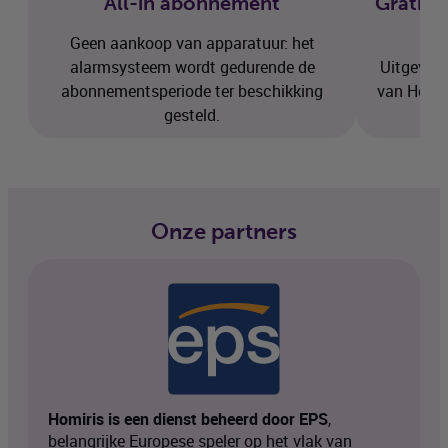
All-in abonnement
Gratis 
Geen aankoop van apparatuur: het
alarmsysteem wordt gedurende de
Uitgevoer
abonnementsperiode ter beschikking
van Homir
gesteld.
Onze partners
Homiris is een dienst beheerd door
EPS
,
belangrijke Europese speler op het vlak van