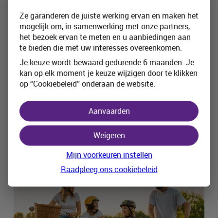
Geldt je autoverzekering ook voor
een huurauto tijdens je vakantie?
Ze garanderen de juiste werking ervan en maken het
mogelijk om, in samenwerking met onze partners,
Je kijkt al weken uit naar die welverdiende
het bezoek ervan te meten en u aanbiedingen aan
vakantie. Zon, zee, een cocktail in de hand… en
te bieden die met uw interesses overeenkomen.
een huurauto om de streek te verkennen. Maar
Je keuze wordt bewaard gedurende 6 maanden. Je
terwijl je je koffers inpakt, vraag je je plots af: ben
kan op elk moment je keuze wijzigen door te klikken
ik eigenlijk wel verzekerd als ik met een huurauto
op “Cookiebeleid” onderaan de website.
rijd? En dekt mijn Belgische autoverzekering dat?
We leggen het graag voor je uit.
Aanvaarden
18 juni 2025
Weigeren
Mijn voorkeuren instellen
Raadpleeg ons cookiebeleid