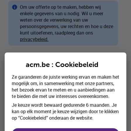
Om uw offerte op te maken, hebben wij
enkele gegevens van u nodig. Wil u meer
weten over de verwerking van uw
persoonsgegevens, uw rechten en hoe u deze
kunt uitoefenen, raadpleeg dan ons
privacybeleid.
Voorafgaande informatie
acm.be : Cookiebeleid
Gelieve uw postcode in te geven zodat wij uw
Ze garanderen de juiste werking ervan en maken het
offerte zo correct mogelijk kunnen opmaken.
mogelijk om, in samenwerking met onze partners,
Postcode:
*
het bezoek ervan te meten en u aanbiedingen aan
te bieden die met uw interesses overeenkomen.
Je keuze wordt bewaard gedurende 6 maanden. Je
kan op elk moment je keuze wijzigen door te klikken
op “Cookiebeleid” onderaan de website.