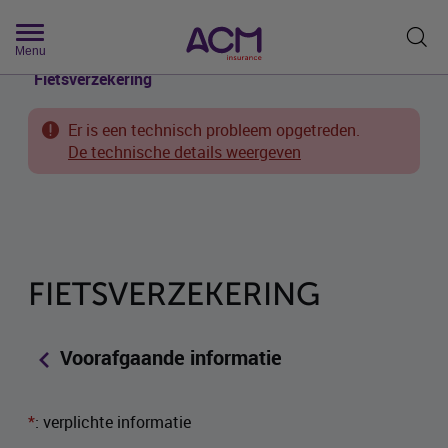
Je bent hier:
Particulier
Mobiliteit
Fiets
Zoek
Menu
Fietsverzekering
Er is een technisch probleem opgetreden.
De technische details weergeven
FIETSVERZEKERING
Terug naar de vorige pagina
Voorafgaande informatie
*
: verplichte informatie