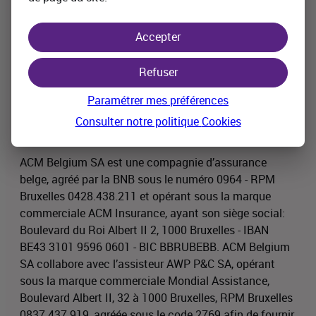
s’appliquent des exclusions, des limitations, des
franchises et des conditions. Vous trouverez dans les
Accepter
conditions du contrat les informations complètes sur
le produit. Les
conditions générales
et le
document
Refuser
d'information (IPID)
sont disponibles en cliquant sur le
lien et dans votre agence. Avant de souscrire, veuillez
Paramétrer mes préférences
lire attentivement les conditions du contrat.
Consulter notre politique
Cookies
Souscription sous réserve d'acceptation de l'assureur.
ACM Belgium SA est une compagnie d’assurance
belge, agréé par la BNB sous le numéro 0964 - RPM
Bruxelles 0428.438.211 et opérant sous la marque
commerciale ACM Insurance, ayant son siège social:
Boulevard du Roi Albert II 2, 1000 Bruxelles - IBAN
BE43 3101 9596 0601 - BIC BBRUBEBB. ACM Belgium
SA collabore avec l’assisteur AWP P&C SA, opérant
sous la marque commerciale Mondial Assistance,
Boulevard Albert II, 32 à 1000 Bruxelles, RPM Bruxelles
0837.437.919, agréée sous le code 2769 afin de fournir