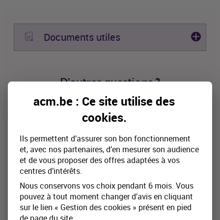
Documents utiles
D'autres questions ?
acm.be : Ce site utilise des
Appelez-nous au 081 70 20 20
cookies
.
Ils permettent d’assurer son bon fonctionnement
Prenez rendez-vous
et, avec nos partenaires, d’en mesurer son audience
et de vous proposer des offres adaptées à vos
centres d’intérêts.
Nous conservons vos choix pendant 6 mois. Vous
Infos et conditions
pouvez à tout moment changer d’avis en cliquant
Cette page comporte des informations générales sur
sur le lien « Gestion des cookies » présent en pied
un produit d’assurance d'ACM Belgium SA, auquel
de page du site.