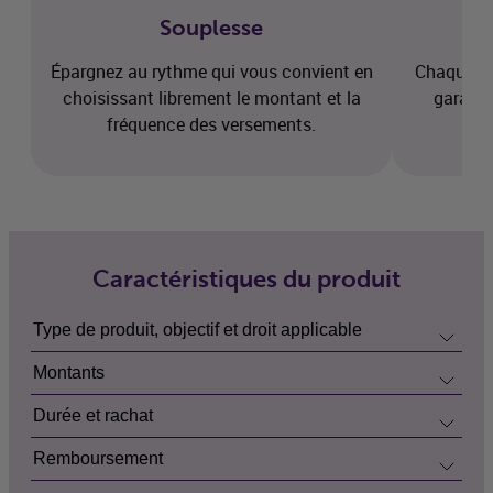
Souplesse
R
Épargnez au rythme qui vous convient en
Chaque pr
choisissant librement le montant et la
garanti
fréquence des versements.
r
Caractéristiques du produit
Type de produit, objectif et droit applicable
Montants
Durée et rachat
Remboursement