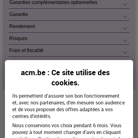
Garanties complémentaires optionnelles
Garantie
Rendement
Risques
Frais et fiscalité
Compagnie d'assurances
acm.be : Ce site utilise des
Intermédiaire en assurances
cookies
.
Ils permettent d’assurer son bon fonctionnement
et, avec nos partenaires, d’en mesurer son audience
Intéressé(e) par notre produit
et de vous proposer des offres adaptées à vos
d’assurance ?
centres d’intérêts.
Nous conservons vos choix pendant 6 mois. Vous
Rendez-vous sur le site web de notre
pouvez à tout moment changer d’avis en cliquant
intermédiaire en assurance Beobank.