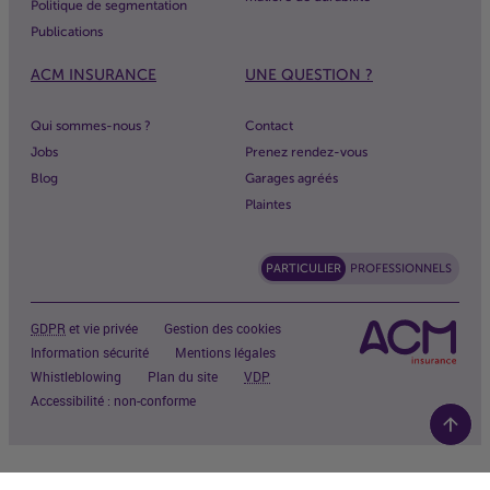
Politique de segmentation
Publications
ACM
INSURANCE
UNE QUESTION ?
Qui sommes-nous ?
Contact
Jobs
Prenez rendez-vous
Blog
Garages agréés
Plaintes
PARTICULIER
PROFESSIONNELS
GDPR
et vie privée
Gestion des cookies
Information sécurité
Mentions légales
Whistleblowing
Plan du site
VDP
Accessibilité : non-conforme