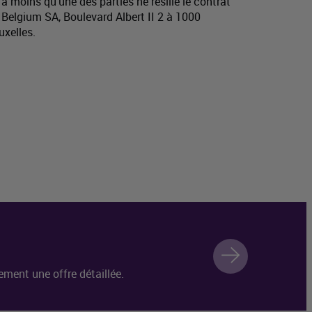
à moins qu'une des parties ne résilie le contrat
 Belgium SA, Boulevard Albert II 2 à 1000
xelles.
ment une offre détaillée.