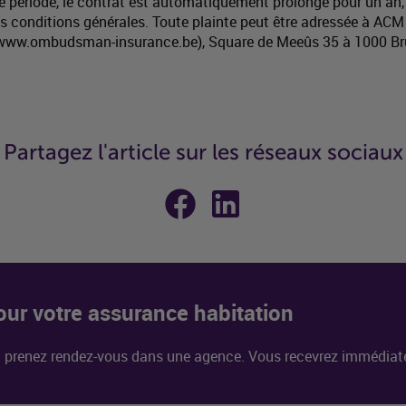
te période, le contrat est automatiquement prolongé pour un an, 
es conditions générales. Toute plainte peut être adressée à ACM
(www.ombudsman-insurance.be), Square de Meeûs 35 à 1000 Bru
Partagez l'article sur les réseaux sociaux
Partager sur
Partager sur
Facebook
Linkedin
ur votre assurance habitation
u prenez rendez-vous dans une agence. Vous recevrez immédiate