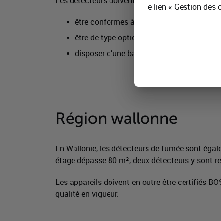
Les détecteurs doivent :
le lien « Gestion des 
être conformes à la norme européenne E
être de type optique (les modèles ioniques
disposer d’une batterie intégrée d’une dur
Région wallonne
En Wallonie, les détecteurs de fumée sont égal
étage dépasse 80 m², deux détecteurs y sont re
Les appareils doivent en outre être certifiés 
qualité en vigueur.