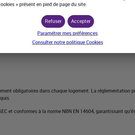
cookies » présent en pied de page du site.
N 14604
Refuser
Accepter
 sont interdits)
ée de vie d’au moins dix ans.
Paramétrer mes préférences
Consulter notre politique
Cookies
ement obligatoires dans chaque logement. La réglementation pr
quis.
BOSEC et conformes à la norme NBN EN 14604, garantissant qu’il