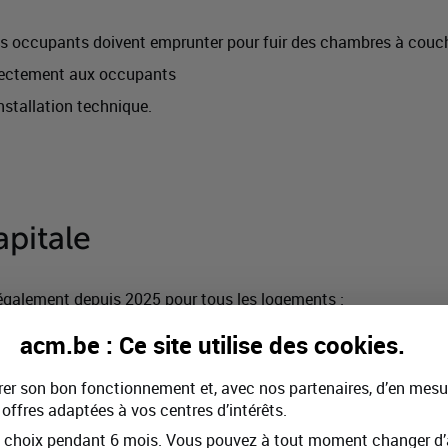
es occupants doivent emprunter pour fuir des chambres à couche
directement aux occupants
nstallation technique.
pitale
e également depuis 2025 pour tous les logements :
acm.be : Ce site utilise des
cookies
.
s entre les chambres à coucher et la porte d’entrée
 d’évacuation
rer son bon fonctionnement et, avec nos partenaires, d’en mesu
e étage (comme un hall ou un palier), pour les habitations à p
offres adaptées à vos centres d’intérêts.
choix pendant 6 mois. Vous pouvez à tout moment changer d’a