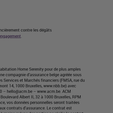
ncièrement contre les dégâts
 engagement
.
habitation Home Serenity pour de plus amples
t une compagnie d’assurance belge agréée sous
es Services et Marchés financiers (FMSA, rue du
imont 14, 1000 Bruxelles, www.nbb.be) avec
 80 30 – hello@acm.be – www.acm.be. ACM
oulevard Albert II, 32 à 1000 Bruxelles, RPM
ce, vos données personnelles seront traitées
 aux contrats d'assurance. Le contrat est