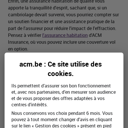
Enfin, une assurance habitation de qualité vous
apporte la tranquillité d'esprit, sachant que, si un
cambriolage devait survenir, vous pourriez compter sur
un soutien financier et une assistance pratique de la
part de l'assureur pour réduire l'impact de l'effraction.
Pensez à vérifier
l'assurance habitation
d'ACM
Insurance, où vous pouvez inclure une couverture vol
en option.
Calculez immédiatement votre prime!
acm.be : Ce site utilise des
cookies
.
Ils permettent d’assurer son bon fonctionnement
Consultez d'abord le
document d'information (IPID)
de
et, avec nos partenaires, d’en mesurer son audience
l'assurance habitation Home Serenity pour de plus
et de vous proposer des offres adaptées à vos
amples informations concernant les exclusions, les
centres d’intérêts.
limitations, les franchises et les conditions avant de
souscrire l'assurance. ACM Belgium SA est une
Nous conservons vos choix pendant 6 mois. Vous
entreprise d’assurances belge agréée sous le code
pouvez à tout moment changer d’avis en cliquant
0964, agissant sous la dénomination commerciale
sur le lien « Gestion des cookies » présent en pied