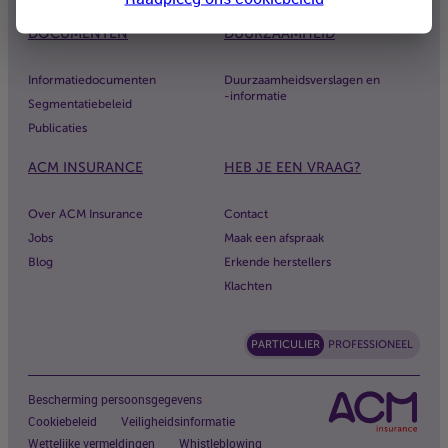
DOCUMENTEN
DUURZAAMHEID
Informatiedocumenten
Duurzaamheidsverslagen en
-informatie
Segmentatiebeleid
Publicaties
ACM
INSURANCE
HEB JE EEN VRAAG?
Over
ACM
Insurance
Contact
Jobs
Maak een afspraak
Blog
Erkende herstellers
Klachten
PARTICULIER
PROFESSIONEEL
Bescherming persoonsgegevens
Cookiebeleid
Veiligheidsinformatie
Wettelijke vermeldingen
Whistleblowing