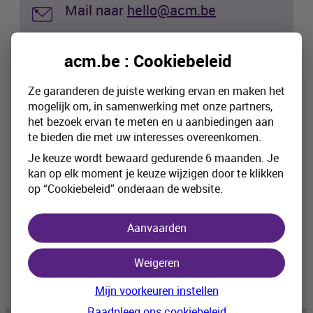
Mail naar
hello@acm.be
acm.be : Cookiebeleid
Van maandag tot vrijdag van 9 tot 12u30 en van
13u30 tot 17u30
Ze garanderen de juiste werking ervan en maken het
mogelijk om, in samenwerking met onze partners,
het bezoek ervan te meten en u aanbiedingen aan
te bieden die met uw interesses overeenkomen.
Je keuze wordt bewaard gedurende 6 maanden. Je
kan op elk moment je keuze wijzigen door te klikken
Heb je je verzekeringen
op “Cookiebeleid” onderaan de website.
onderschreven via Beobank?
Aanvaarden
Dan kan je je contract(en) rechtstreeks
beheren in Beobank Online / Mobile
Weigeren
Mijn voorkeuren instellen
Raadpleeg ons cookiebeleid