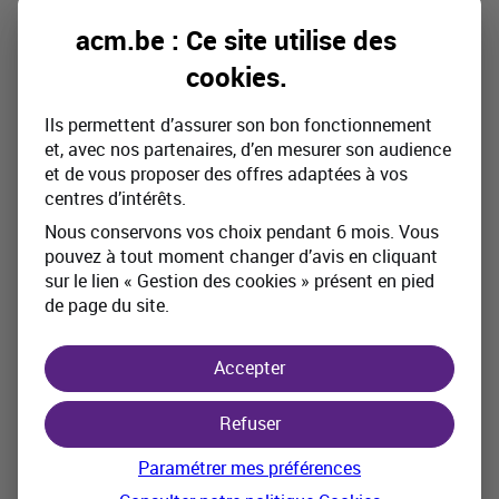
Vous préférez déclarer votre
acm.be : Ce site utilise des
sinistre autrement ?
cookies
.
Par téléphone
Ils permettent d’assurer son bon fonctionnement
et, avec nos partenaires, d’en mesurer son audience
et de vous proposer des offres adaptées à vos
centres d’intérêts.
Nous conservons vos choix pendant 6 mois. Vous
Que faire en cas de sinistre suite à
pouvez à tout moment changer d’avis en cliquant
sur le lien « Gestion des cookies » présent en pied
une tempête ou une inondation ?
de page du site.
Besoin d’assistance suite à un sinistre à votre
Accepter
habitation ? Avant de prendre toute autre
disposition pour les mesures d'urgences,
contactez
Refuser
Mondial Assistance au +32 2 427 23 43
, 24h/24 et
Paramétrer mes préférences
7j/7.